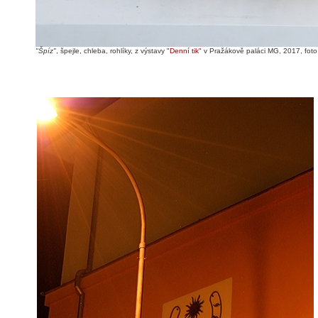
"Špíz"
, špejle, chleba, rohlíky, z výstavy
"Denní tik"
v Pražákově paláci MG, 2017, foto