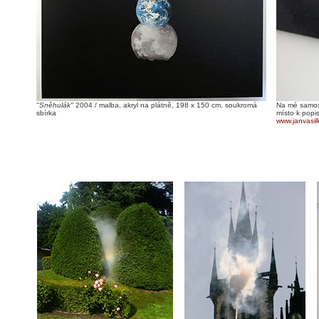
"Sněhulák"
2004 / malba, akryl na plátně, 198 x 150 cm, soukromá
Na mé samost
sbírka
místo k popi
www.janvasil