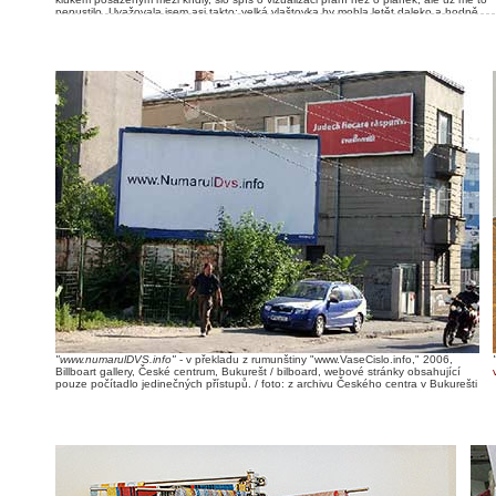
nepustilo. Uvažovala jsem asi takto: velká vlaštovka by mohla letět daleko a hodně
unést. Během dovolené se mi jeden známý zmínil o někom, kdo si poskládal velkou
papírovou loď a skutečně s ní doplul tam, kam chtěl. Spekulovali jsme o možné
impregnaci papíru, terpentýn, vosk? Cokoli. Je to ale potom ještě papírová loďka?
Uvědomila jsme si, že chci, aby moje velká papírová vlaštovka, byla (až na ty rozměry)
skutečně obyčejná papírová vlaštovka. Ze staré papírny z Vraného jsem si potom
přivezla různé druhy i velikosti papírů a začala jsem skládat vlaštovky. Můj syn z nich
měl velkou radost, manžela zajímalo, jestli s tím dokážu někomu vypíchnout oko, neb
urazit hlavu. Při následujících pokusech jsem zjistila, že ani jedno není možné,
vlaštovka téměř nelétala. Předělávala jsem tvar, zkoušela jsem nové vlaštovky jinak,
skládala jsem i podle nejrůznějších návodů z internetu, ale ona pokaždé jen dopadla
kousek přede mne. Pouštěla jsem ji z vyvýšených míst, ale i nesložený list papíru letěl
líp. Protože postupem času už začínal být syn z neú spěšných pokusů nešťastný,
složil mu manžel vlaštovku z papíru A4. Letěla rovně skoro osm metrů.
/ foto: Pavel
Ryška
"www.numarulDVS.info"
- v překladu z rumunštiny "www.VaseCislo.info," 2006,
Billboart gallery, České centrum, Bukurešt / bilboard, webové stránky obsahující
pouze počítadlo jedinečných přístupů. / foto: z archivu Českého centra v Bukurešti