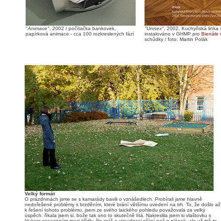
"
Animace"
, 2002 / počítačka bankovek,
"Unisex"
, 2002, Kuchyňská linka 
papírková animace - cca 100 rozkreslených fází
instalováno v GHMP pro
Bienále
schůdky / foto: Martin Polák
Velký formát
O prázdninách jsme se s kamarády bavili o vznášedlech. Probírali jsme hlavně
nedořešené problémy s brzděním, které brání většímu uvedení na trh. To, že došlo až
k řešení tohoto problému, jsem ze svého laického pohledu považovala za velký
úspěch. říkala jsem si, bože tak ono to skutečně lítá. Nakreslila jsem si vlaštovku s
klukem posazeným mezi křídly, šlo spíš o vizualizaci přání než o plánek, ale už mě to