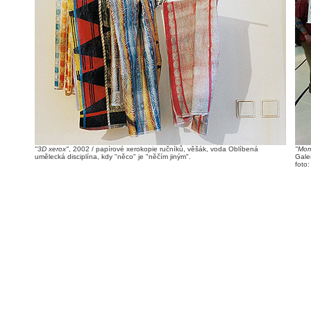
"3D xerox"
, 2002 / papírové xerokopie ručníků, věšák, voda Oblíbená
"Mom
umělecká disciplína, kdy "něco" je "něčím jiným".
Gale
foto