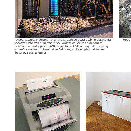
"Ropa, slunce, orchideje - přestava středoevropana o ráji"
Instalace na
"Ropa
výstavě Shadows of humor, BWA, Warszawa, 2006 / dva panely
solária, dva druhy plexi - UVB propustné a UVB nepropustné, časový
spínač, varování o záření, sluneční brýle, orchidej, plastové lahve,
betonová suť, tekutina...