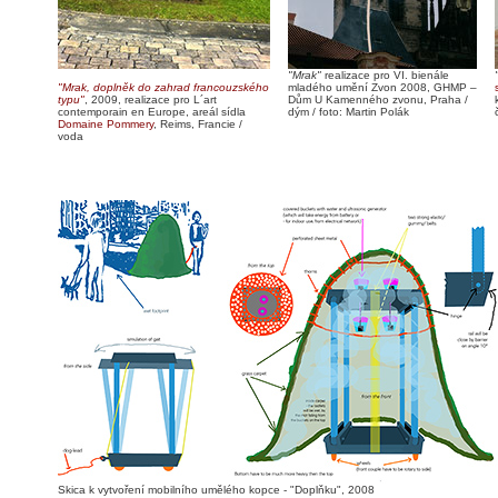
"Mrak"
realizace pro VI. bienále
"Mrak, doplněk do zahrad francouzského
mladého umění Zvon 2008, GHMP –
typu"
, 2009, realizace pro L´art
Dům U Kamenného zvonu, Praha /
contemporain en Europe, areál sídla
dým / foto: Martin Polák
Domaine Pommery
, Reims, Francie /
voda
Skica k vytvoření mobilního umělého kopce - "Doplňku", 2008