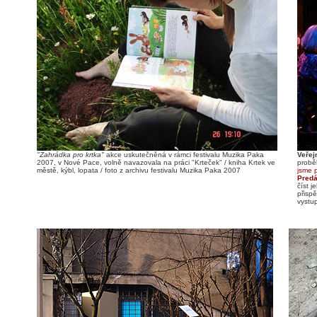
"Zahrádka pro krtka"
akce uskutečněná v rámci festivalu Muzika Paka
Veřej
2007, v Nové Pace, volně navazovala na práci "Krteček" / kniha Krtek ve
probě
městě, kýbl, lopata / foto z archivu festivalu Muzika Paka 2007
jsme p
Predá
číst j
přisp
vystup
je pos
disku
témati
spole
myslím
množn
vadam
večeři